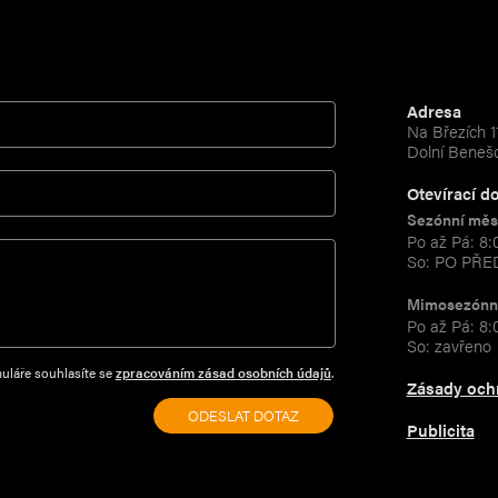
Adresa
Na Březích 1
Dolní Beneš
Otevírací d
Sezónní měs
Po až Pá: 8:
So: PO PŘ
Mimosezónn
Po až Pá: 8:
So: zavřeno
uláře souhlasíte se
zpracováním zásad osobních údajů
.
Zásady och
Publicita