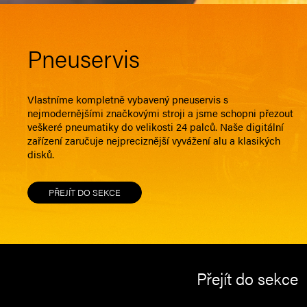
Pneuservis
Vlastníme kompletně vybavený pneuservis s
nejmodernějšími značkovými stroji a jsme schopni přezout
veškeré pneumatiky do velikosti 24 palců. Naše digitální
zařízení zaručuje nejpreciznější vyvážení alu a klasikých
disků.
PŘEJÍT DO SEKCE
Přejít do sekce