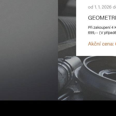
od 1. 1. 2026 
GEOMETR
Při zakoupení 4
699,-- (V případě
Akční cena: