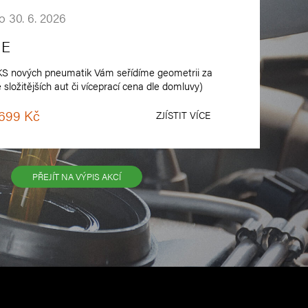
do 30. 6. 2026
IE
 KS nových pneumatik Vám seřídíme geometrii za
 složitějších aut či víceprací cena dle domluvy)
 699 Kč
ZJÍSTIT VÍCE
PŘEJÍT NA VÝPIS AKCÍ