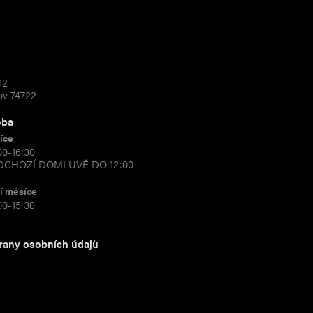
12
ov 74722
oba
íce
00-16:30
EDCHOZÍ DOMLUVĚ DO 12:00
í měsíce
00-15:30
rany osobních údajů